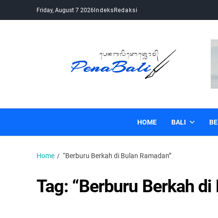
Friday, August 7 2026
Indeks
Redaksi
Pena Bali
Kabar Bali Terkini, Media Bali, Berita Bali
HOME
BALI
BE
Home
“Berburu Berkah di Bulan Ramadan”
Tag:
“Berburu Berkah di