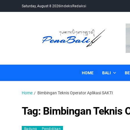
Saturday, August 8 2026
Indeks
Redaksi
Pena Bali
Kabar Bali Terkini, Media Bali, Berita Bali
HOME
BALI
BE
Home
Bimbingan Teknis Operator Aplikasi SAKTI
Tag:
Bimbingan Teknis O
Badung
Pendidikan