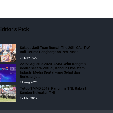
Editor’s Pick
Sukses Jadi Tuan Rumah The 20th CAJ, PWI
Bali Terima Penghargaan PWI Pusat
23 Nov 2022
22-23 Agustus 2020, AMSI Gelar Kongres
Kedua secara Virtual, Bangun Ekosistem
Industri Media Digital yang Sehat dan
Berkelanjutan
21 Aug 2020
Tutup TMMD 2019, Panglima TNI: Rakyat
Sumber Kekuatan TNI
27 Mar 2019