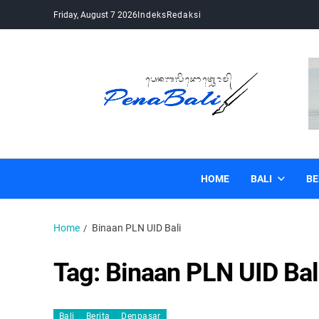
Friday, August 7 2026
Indeks
Redaksi
Pena Bali
Kabar Bali Terkini, Media Bali, Berita Bali
HOME
BALI
BE
Home
Binaan PLN UID Bali
Tag:
Binaan PLN UID Bal
Bali
Berita
Denpasar