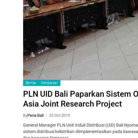
Berita
Denpasar
PLN UID Bali Paparkan Sistem O
Asia Joint Research Project
By
Pena Bali
25 Oct 2019
General Manager PLN Unit Induk Distribusi (UID) Bali Nyo
sistem distribusi kelistrikan diimplementasikan pada kaw
dan kawasan Denpasar.…