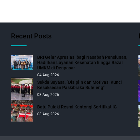
Recent Posts
BRI Gelar Apresiasi bagi Nasabah Pensiunan,
Hadirkan Layanan Kesehatan hingga Bazar
UMKM di Denpasar
04 Aug 2026
Sekda Suyasa, “Disiplin dan Motivasi Kunci
Kesuksesan Paskibraka Buleleng”
03 Aug 2026
Batu Pulaki Resmi Kantongi Sertifikat IG
03 Aug 2026