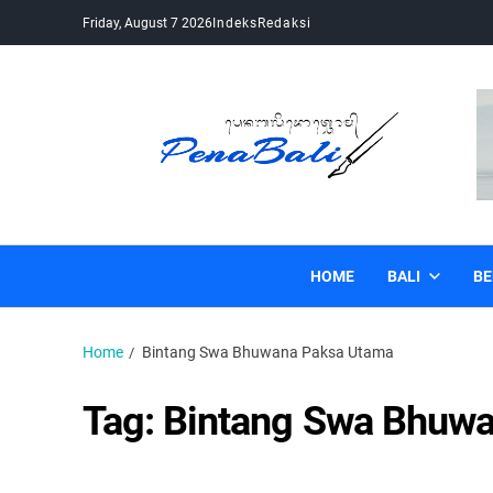
Friday, August 7 2026
Indeks
Redaksi
Pena Bali
Kabar Bali Terkini, Media Bali, Berita Bali
HOME
BALI
BE
Home
Bintang Swa Bhuwana Paksa Utama
Tag:
Bintang Swa Bhuw