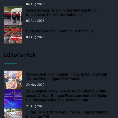
04 Aug 2026
Sekda Suyasa, “Disiplin dan Motivasi Kunci
Kesuksesan Paskibraka Buleleng”
03 Aug 2026
Batu Pulaki Resmi Kantongi Sertifikat IG
03 Aug 2026
Editor’s Pick
Sukses Jadi Tuan Rumah The 20th CAJ, PWI Bali
Terima Penghargaan PWI Pusat
23 Nov 2022
22-23 Agustus 2020, AMSI Gelar Kongres Kedua
secara Virtual, Bangun Ekosistem Industri Media
Digital yang Sehat dan Berkelanjutan
21 Aug 2020
Tutup TMMD 2019, Panglima TNI: Rakyat Sumber
Kekuatan TNI