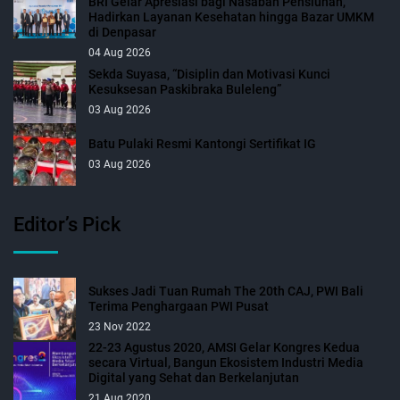
BRI Gelar Apresiasi bagi Nasabah Pensiunan,
Hadirkan Layanan Kesehatan hingga Bazar UMKM
di Denpasar
04 Aug 2026
Sekda Suyasa, “Disiplin dan Motivasi Kunci
Kesuksesan Paskibraka Buleleng”
03 Aug 2026
Batu Pulaki Resmi Kantongi Sertifikat IG
03 Aug 2026
Editor’s Pick
Sukses Jadi Tuan Rumah The 20th CAJ, PWI Bali
Terima Penghargaan PWI Pusat
23 Nov 2022
22-23 Agustus 2020, AMSI Gelar Kongres Kedua
secara Virtual, Bangun Ekosistem Industri Media
Digital yang Sehat dan Berkelanjutan
21 Aug 2020