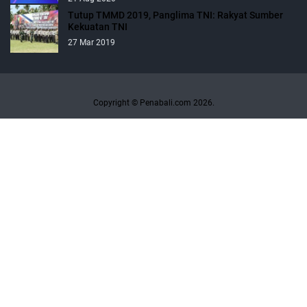
Tutup TMMD 2019, Panglima TNI: Rakyat Sumber
Kekuatan TNI
27 Mar 2019
Copyright © Penabali.com 2026.