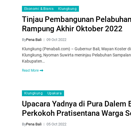
Ekonomi & Bisnis
Klungkung
Tinjau Pembangunan Pelabuhan B
Rampung Akhir Oktober 2022
By
Pena Bali
09 Oct 2022
Klungkung (Penabali.com) – Gubernur Bali, Wayan Koster did
Klungkung, Nyoman Suwirta meninjau Pelabuhan Sampalan d
Kabupaten…
Read More
Klungkung
Upakara
Upacara Yadnya di Pura Dalem B
Perkokoh Pratisentana Warga 
By
Pena Bali
05 Oct 2022