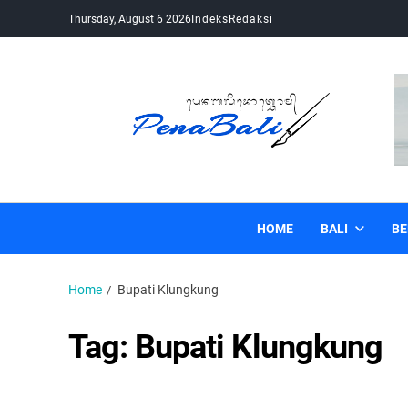
Thursday, August 6 2026
Indeks
Redaksi
Pena Bali
Kabar Bali Terkini, Media Bali, Berita Bali
HOME
BALI
BE
Home
Bupati Klungkung
Tag:
Bupati Klungkung