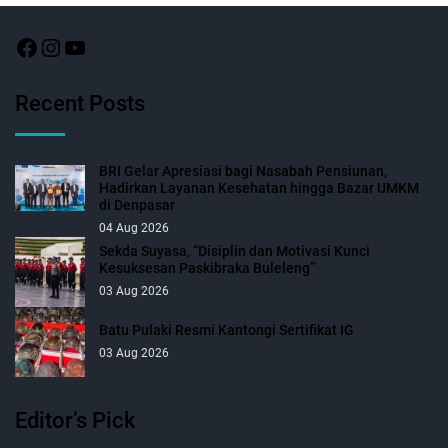
Recent Posts
BRI Gelar Apresiasi bagi Nasabah Pensiunan,
Hadirkan Layanan Kesehatan hingga Bazar UMKM
di Denpasar
04 Aug 2026
Sekda Suyasa, “Disiplin dan Motivasi Kunci
Kesuksesan Paskibraka Buleleng”
03 Aug 2026
Batu Pulaki Resmi Kantongi Sertifikat IG
03 Aug 2026
Editor’s Pick