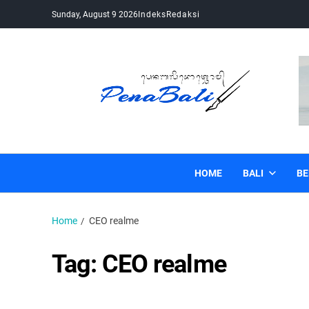
Sunday, August 9 2026
Indeks
Redaksi
Pena Bali
Kabar Bali Terkini, Media Bali, Berita Bali
HOME
BALI
BE
Home
CEO realme
Tag:
CEO realme