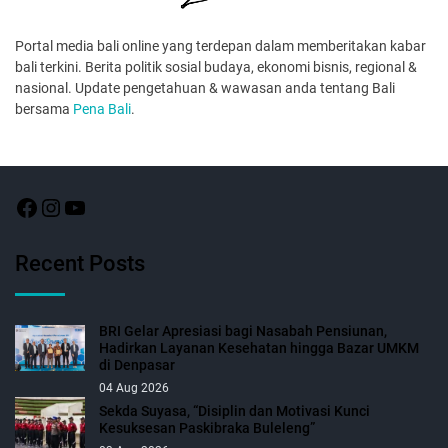
Portal media bali online yang terdepan dalam memberitakan kabar
bali terkini. Berita politik sosial budaya, ekonomi bisnis, regional &
nasional. Update pengetahuan & wawasan anda tentang Bali
bersama
Pena Bali
.
Recent Posts
BRI Gelar Apresiasi bagi Nasabah Pensiunan,
Hadirkan Layanan Kesehatan hingga Bazar UMKM
di Denpasar
04 Aug 2026
Sekda Suyasa, “Disiplin dan Motivasi Kunci
Kesuksesan Paskibraka Buleleng”