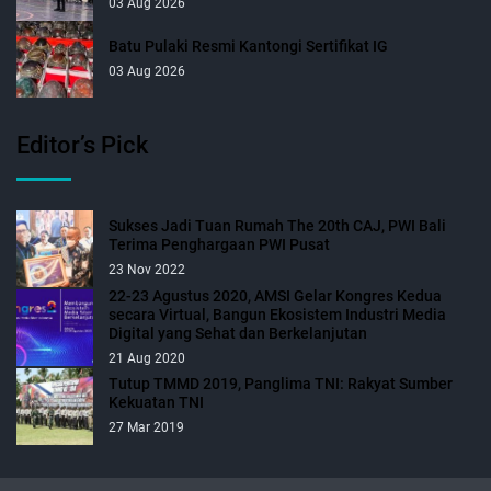
03 Aug 2026
Batu Pulaki Resmi Kantongi Sertifikat IG
03 Aug 2026
Editor’s Pick
Sukses Jadi Tuan Rumah The 20th CAJ, PWI Bali
Terima Penghargaan PWI Pusat
23 Nov 2022
22-23 Agustus 2020, AMSI Gelar Kongres Kedua
secara Virtual, Bangun Ekosistem Industri Media
Digital yang Sehat dan Berkelanjutan
21 Aug 2020
Tutup TMMD 2019, Panglima TNI: Rakyat Sumber
Kekuatan TNI
27 Mar 2019