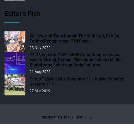
Editor’s Pick
Sukses Jadi Tuan Rumah The 20th CAJ, PWI Bali
Terima Penghargaan PWI Pusat
23 Nov 2022
22-23 Agustus 2020, AMSI Gelar Kongres Kedua
secara Virtual, Bangun Ekosistem Industri Media
Digital yang Sehat dan Berkelanjutan
21 Aug 2020
Tutup TMMD 2019, Panglima TNI: Rakyat Sumber
Kekuatan TNI
27 Mar 2019
Copyright © Penabali.com 2026.