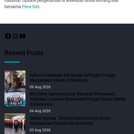
nasional. Update pengetahuan & wawasan anda tentang Bali
bersama
Pena Bali
.
Recent Posts
Safari Kesehatan Sambangi Sulinggih hingga
Masyarakat Umum di Buleleng
09 Aug 2026
BRI Gelar Apresiasi bagi Nasabah Pensiunan,
Hadirkan Layanan Kesehatan hingga Bazar UMKM
di Denpasar
04 Aug 2026
Sekda Suyasa, “Disiplin dan Motivasi Kunci
Kesuksesan Paskibraka Buleleng”
03 Aug 2026