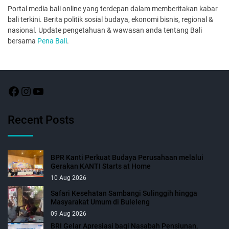
Portal media bali online yang terdepan dalam memberitakan kabar
bali terkini. Berita politik sosial budaya, ekonomi bisnis, regional &
nasional. Update pengetahuan & wawasan anda tentang Bali
bersama
Pena Bali
.
Recent Posts
BPR Kanti Perkuat Budaya Perusahaan melalui
Gerakan KANTI Starts at Home
10 Aug 2026
Safari Kesehatan Sambangi Sulinggih hingga
Masyarakat Umum di Buleleng
09 Aug 2026
BRI Gelar Apresiasi bagi Nasabah Pensiunan,