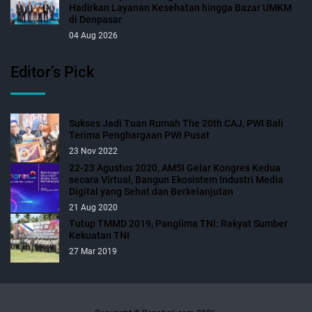
Hadirkan Layanan Kesehatan hingga Bazar UMKM
di Denpasar
04 Aug 2026
Editor’s Pick
Sukses Jadi Tuan Rumah The 20th CAJ, PWI Bali
Terima Penghargaan PWI Pusat
23 Nov 2022
22-23 Agustus 2020, AMSI Gelar Kongres Kedua
secara Virtual, Bangun Ekosistem Industri Media
Digital yang Sehat dan Berkelanjutan
21 Aug 2020
Tutup TMMD 2019, Panglima TNI: Rakyat Sumber
Kekuatan TNI
27 Mar 2019