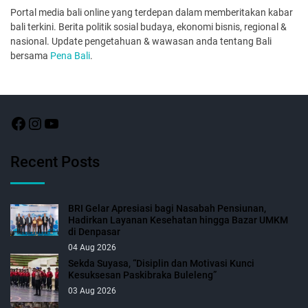
Portal media bali online yang terdepan dalam memberitakan kabar
bali terkini. Berita politik sosial budaya, ekonomi bisnis, regional &
nasional. Update pengetahuan & wawasan anda tentang Bali
bersama
Pena Bali
.
Recent Posts
BRI Gelar Apresiasi bagi Nasabah Pensiunan,
Hadirkan Layanan Kesehatan hingga Bazar UMKM
di Denpasar
04 Aug 2026
Sekda Suyasa, “Disiplin dan Motivasi Kunci
Kesuksesan Paskibraka Buleleng”
03 Aug 2026