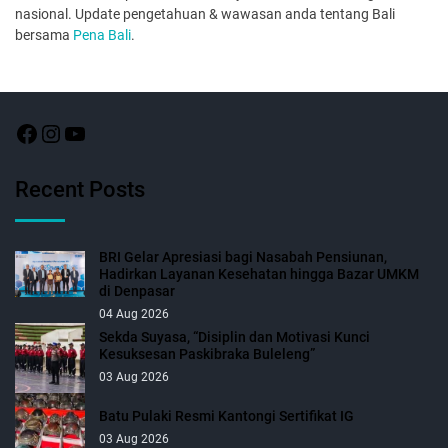
nasional. Update pengetahuan & wawasan anda tentang Bali
bersama
Pena Bali
.
Recent Posts
BRI Gelar Apresiasi bagi Nasabah Pensiunan,
Hadirkan Layanan Kesehatan hingga Bazar UMKM
di Denpasar
04 Aug 2026
Sekda Suyasa, “Disiplin dan Motivasi Kunci
Kesuksesan Paskibraka Buleleng”
03 Aug 2026
Batu Pulaki Resmi Kantongi Sertifikat IG
03 Aug 2026