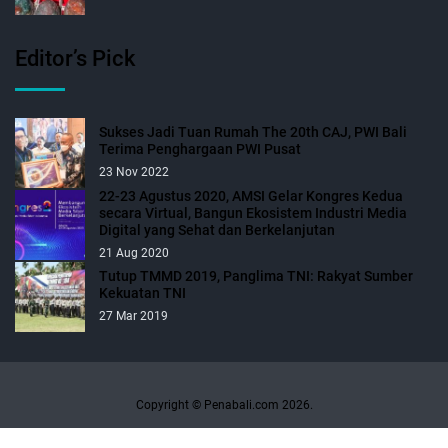
Editor’s Pick
Sukses Jadi Tuan Rumah The 20th CAJ, PWI Bali
Terima Penghargaan PWI Pusat
23 Nov 2022
22-23 Agustus 2020, AMSI Gelar Kongres Kedua
secara Virtual, Bangun Ekosistem Industri Media
Digital yang Sehat dan Berkelanjutan
21 Aug 2020
Tutup TMMD 2019, Panglima TNI: Rakyat Sumber
Kekuatan TNI
27 Mar 2019
Copyright © Penabali.com 2026.