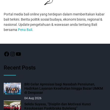
Portal media bali online yang terdepan dalam memberitakan kabar
bali terkini. Berita politik sosial budaya, ekonomi bisnis, regional &
nasional. Update pengetahuan & wawasan anda tentang Bali
bersama
Pena Bali
.
Recent Posts
BRI Gelar Apresiasi bagi Nasabah Pensiunan,
Hadirkan Layanan Kesehatan hingga Bazar UMKM
di Denpasar
04 Aug 2026
Sekda Suyasa, “Disiplin dan Motivasi Kunci
Kesuksesan Paskibraka Buleleng”