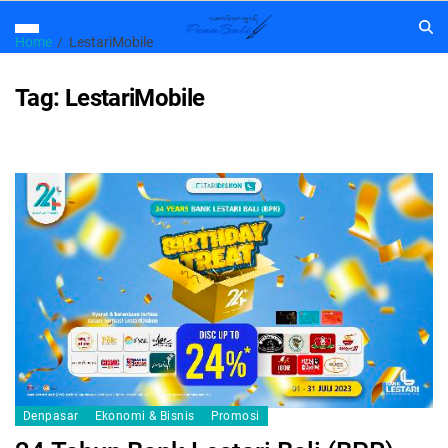
Home
LestariMobile
Tag:
LestariMobile
Denpasar
Ekonomi & Bisnis
Promosi