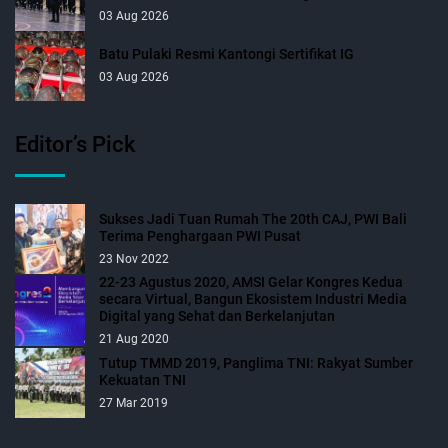
03 Aug 2026
Batu Pulaki Resmi Kantongi Sertifikat IG
03 Aug 2026
Editor’s Pick
Sukses Jadi Tuan Rumah The 20th CAJ, PWI Bali
Terima Penghargaan PWI Pusat
23 Nov 2022
22-23 Agustus 2020, AMSI Gelar Kongres Kedua
secara Virtual, Bangun Ekosistem Industri Media
Digital yang Sehat dan Berkelanjutan
21 Aug 2020
Tutup TMMD 2019, Panglima TNI: Rakyat Sumber
Kekuatan TNI
27 Mar 2019