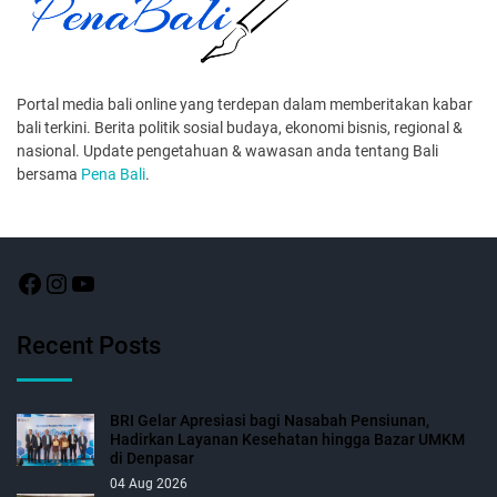
Portal media bali online yang terdepan dalam memberitakan kabar
bali terkini. Berita politik sosial budaya, ekonomi bisnis, regional &
nasional. Update pengetahuan & wawasan anda tentang Bali
bersama
Pena Bali
.
Recent Posts
BRI Gelar Apresiasi bagi Nasabah Pensiunan,
Hadirkan Layanan Kesehatan hingga Bazar UMKM
di Denpasar
04 Aug 2026