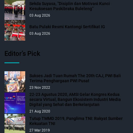
Sekda Suyasa, “Disiplin dan Motivasi Kunci
Kesuksesan Paskibraka Buleleng”
03 Aug 2026
Batu Pulaki Resmi Kantongi Sertifikat IG
03 Aug 2026
Editor’s Pick
Sukses Jadi Tuan Rumah The 20th CAJ, PWI Bali
Terima Penghargaan PWI Pusat
23 Nov 2022
22-23 Agustus 2020, AMSI Gelar Kongres Kedua
secara Virtual, Bangun Ekosistem Industri Media
Digital yang Sehat dan Berkelanjutan
21 Aug 2020
Tutup TMMD 2019, Panglima TNI: Rakyat Sumber
Kekuatan TNI
27 Mar 2019