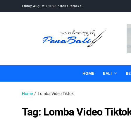
Friday, August 7 2026
Indeks
Redaksi
Pena Bali
Kabar Bali Terkini, Media Bali, Berita Bali
HOME
BALI
BE
Home
Lomba Video Tiktok
Tag:
Lomba Video Tikto