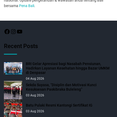
nasional. Update pengetahuan & wawasan anda tentang Bali
bersama
Pena Bali
.
Recent Posts
BRI Gelar Apresiasi bagi Nasabah Pensiunan,
Hadirkan Layanan Kesehatan hingga Bazar UMKM
di Denpasar
04 Aug 2026
Sekda Suyasa, “Disiplin dan Motivasi Kunci
Kesuksesan Paskibraka Buleleng”
03 Aug 2026
Batu Pulaki Resmi Kantongi Sertifikat IG
03 Aug 2026