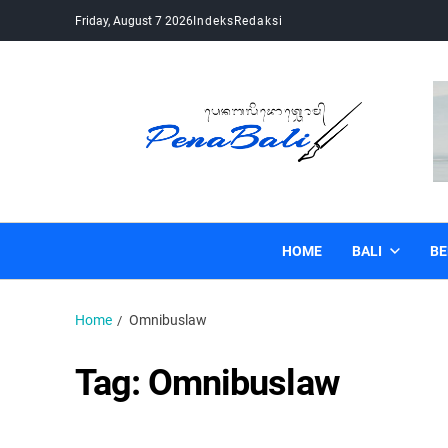
Friday, August 7 2026
Indeks
Redaksi
Pena Bali
Kabar Bali Terkini, Media Bali, Berita Bali
HOME
BALI
BE
Home
Omnibuslaw
Tag:
Omnibuslaw