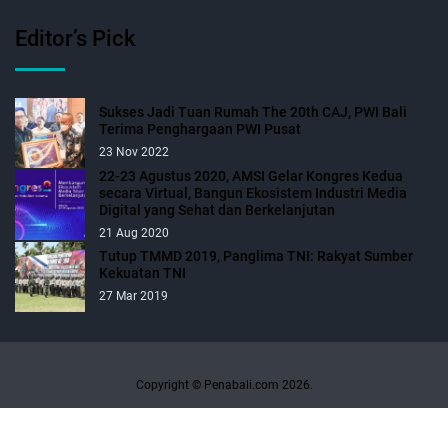
Editor’s Pick
Sukses Jadi Tuan Rumah The 20th CAJ, PWI Bali
Terima Penghargaan PWI Pusat
23 Nov 2022
22-23 Agustus 2020, AMSI Gelar Kongres Kedua
secara Virtual, Bangun Ekosistem Industri Media
Digital yang Sehat dan Berkelanjutan
21 Aug 2020
Tutup TMMD 2019, Panglima TNI: Rakyat Sumber
Kekuatan TNI
27 Mar 2019
Copyright © Penabali.com 2026.