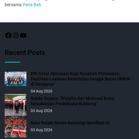
bersama
Pena Bali
.
Recent Posts
BRI Gelar Apresiasi bagi Nasabah Pensiunan,
Hadirkan Layanan Kesehatan hingga Bazar UMKM
di Denpasar
04 Aug 2026
Sekda Suyasa, “Disiplin dan Motivasi Kunci
Kesuksesan Paskibraka Buleleng”
03 Aug 2026
Batu Pulaki Resmi Kantongi Sertifikat IG
03 Aug 2026