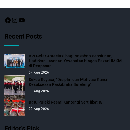
Recent Posts
BRI Gelar Apresiasi bagi Nasabah Pensiunan,
Hadirkan Layanan Kesehatan hingga Bazar UMKM
di Denpasar
04 Aug 2026
Sekda Suyasa, “Disiplin dan Motivasi Kunci
Kesuksesan Paskibraka Buleleng”
03 Aug 2026
Batu Pulaki Resmi Kantongi Sertifikat IG
03 Aug 2026
Editor’s Pick