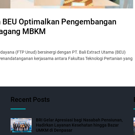
n BEU Optimalkan Pengembangan
 Magang MBKM
Udayana (FTP Unud) bersinergi dengan PT. Bali Extract Utama (BEU)
nandatanganan kerjasama antara Fakultas Teknologi Pertanian yang
Recent Posts
BRI Gelar Apresiasi bagi Nasabah Pensiunan,
Hadirkan Layanan Kesehatan hingga Bazar
UMKM di Denpasar