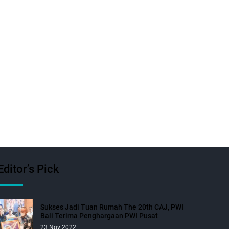
Editor’s Pick
Sukses Jadi Tuan Rumah The 20th CAJ, PWI
Bali Terima Penghargaan PWI Pusat
23 Nov 2022