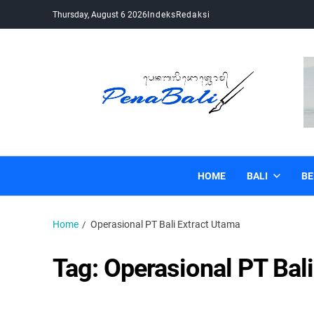
Thursday, August 6 2026
Indeks
Redaksi
Pena Bali
Kabar Bali Terkini, Media Bali, Berita Bali
HOME
BALI
BE
Home
Operasional PT Bali Extract Utama
Tag:
Operasional PT Bali