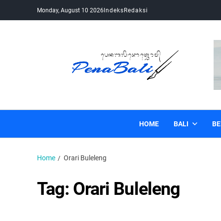
Monday, August 10 2026
Indeks
Redaksi
Pena Bali
Kabar Bali Terkini, Media Bali, Berita Bali
HOME
BALI
BE
Home
Orari Buleleng
Tag:
Orari Buleleng