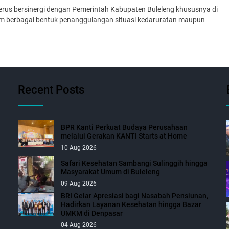
terus bersinergi dengan Pemerintah Kabupaten Buleleng khususnya di
am berbagai bentuk penanggulangan situasi kedaruratan maupun
Recent Posts
BPR Kanti Perkuat Budaya Perusahaan
melalui Gerakan KANTI Starts at Home
10 Aug 2026
Safari Kesehatan Sambangi Sulinggih hingga
Masyarakat Umum di Buleleng
09 Aug 2026
BRI Gelar Apresiasi bagi Nasabah Pensiunan,
Hadirkan Layanan Kesehatan hingga Bazar
UMKM di Denpasar
04 Aug 2026