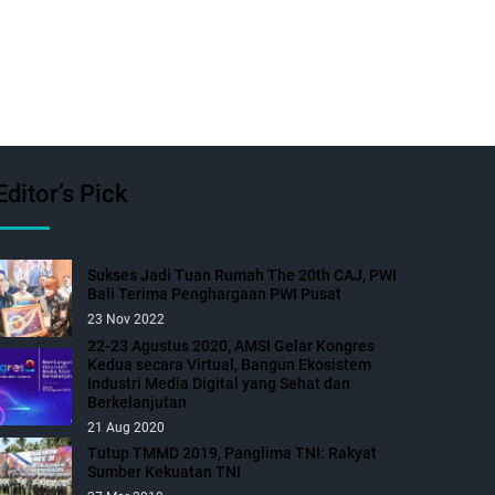
Editor’s Pick
Sukses Jadi Tuan Rumah The 20th CAJ, PWI
Bali Terima Penghargaan PWI Pusat
23 Nov 2022
22-23 Agustus 2020, AMSI Gelar Kongres
Kedua secara Virtual, Bangun Ekosistem
Industri Media Digital yang Sehat dan
Berkelanjutan
21 Aug 2020
Tutup TMMD 2019, Panglima TNI: Rakyat
Sumber Kekuatan TNI