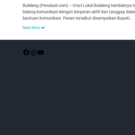
Buleleng (Penabali.com) – Orari Lokal Buleleng hendaknya 
bidang komunikasi dengan berperan aktif dan tanggap dal
bantuan komunikasi. Pesan tersebut disampaikan Bupati…
Read More