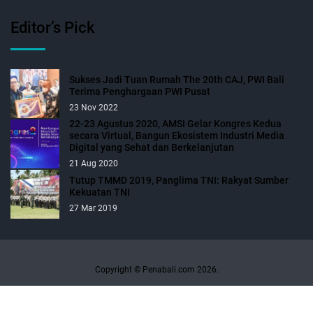
Editor’s Pick
Sukses Jadi Tuan Rumah The 20th CAJ, PWI Bali
Terima Penghargaan PWI Pusat
23 Nov 2022
22-23 Agustus 2020, AMSI Gelar Kongres Kedua
secara Virtual, Bangun Ekosistem Industri Media
Digital yang Sehat dan Berkelanjutan
21 Aug 2020
Tutup TMMD 2019, Panglima TNI: Rakyat Sumber
Kekuatan TNI
27 Mar 2019
Copyright © Penabali.com 2026.