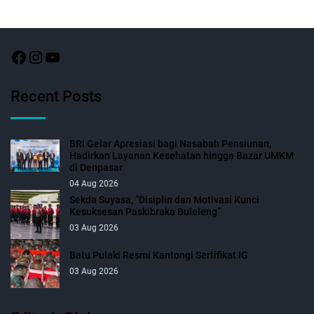
Recent Posts
BRI Gelar Apresiasi bagi Nasabah Pensiunan,
Hadirkan Layanan Kesehatan hingga Bazar UMKM
di Denpasar
04 Aug 2026
Sekda Suyasa, “Disiplin dan Motivasi Kunci
Kesuksesan Paskibraka Buleleng”
03 Aug 2026
Batu Pulaki Resmi Kantongi Sertifikat IG
03 Aug 2026