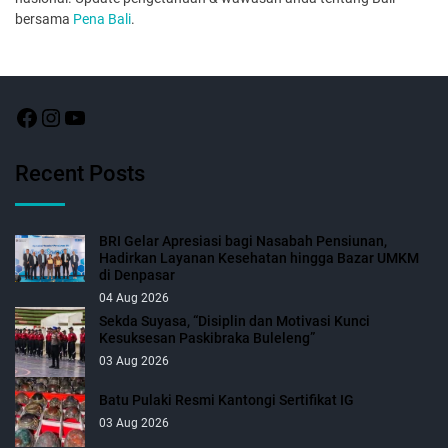
bersama
Pena Bali
.
Recent Posts
BRI Gelar Apresiasi bagi Nasabah Pensiunan,
Hadirkan Layanan Kesehatan hingga Bazar UMKM
di Denpasar
04 Aug 2026
Sekda Suyasa, “Disiplin dan Motivasi Kunci
Kesuksesan Paskibraka Buleleng”
03 Aug 2026
Batu Pulaki Resmi Kantongi Sertifikat IG
03 Aug 2026