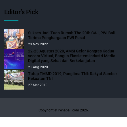
Editor’s Pick
Sukses Jadi Tuan Rumah The 20th CAJ, PWI Bali
Terima Penghargaan PWI Pusat
23 Nov 2022
22-23 Agustus 2020, AMSI Gelar Kongres Kedua
secara Virtual, Bangun Ekosistem Industri Media
Digital yang Sehat dan Berkelanjutan
21 Aug 2020
Tutup TMMD 2019, Panglima TNI: Rakyat Sumber
Kekuatan TNI
27 Mar 2019
Copyright © Penabali.com 2026.