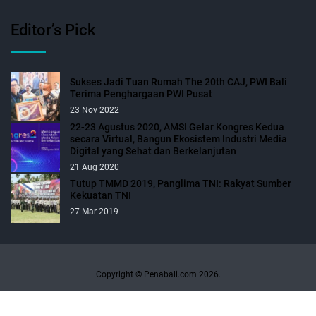
Editor’s Pick
Sukses Jadi Tuan Rumah The 20th CAJ, PWI Bali
Terima Penghargaan PWI Pusat
23 Nov 2022
22-23 Agustus 2020, AMSI Gelar Kongres Kedua
secara Virtual, Bangun Ekosistem Industri Media
Digital yang Sehat dan Berkelanjutan
21 Aug 2020
Tutup TMMD 2019, Panglima TNI: Rakyat Sumber
Kekuatan TNI
27 Mar 2019
Copyright © Penabali.com 2026.