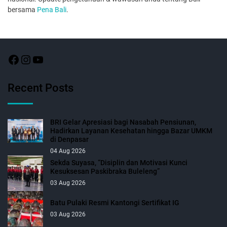
bersama
Pena Bali
.
Recent Posts
BRI Gelar Apresiasi bagi Nasabah Pensiunan,
Hadirkan Layanan Kesehatan hingga Bazar UMKM
di Denpasar
04 Aug 2026
Sekda Suyasa, “Disiplin dan Motivasi Kunci
Kesuksesan Paskibraka Buleleng”
03 Aug 2026
Batu Pulaki Resmi Kantongi Sertifikat IG
03 Aug 2026