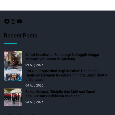
Recent Posts
Safari Kesehatan Sambangi Sulinggih hingga
Masyarakat Umum di Buleleng
09 Aug 2026
BRI Gelar Apresiasi bagi Nasabah Pensiunan,
Hadirkan Layanan Kesehatan hingga Bazar UMKM
di Denpasar
04 Aug 2026
Sekda Suyasa, “Disiplin dan Motivasi Kunci
Kesuksesan Paskibraka Buleleng”
03 Aug 2026