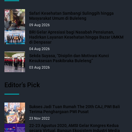
Safari Kesehatan Sambangi Sulinggih hingga
Masyarakat Umum di Buleleng
09 Aug 2026
BRI Gelar Apresiasi bagi Nasabah Pensiunan,
Hadirkan Layanan Kesehatan hingga Bazar UMKM
di Denpasar
04 Aug 2026
Sekda Suyasa, “Disiplin dan Motivasi Kunci
Kesuksesan Paskibraka Buleleng”
03 Aug 2026
Editor’s Pick
Sukses Jadi Tuan Rumah The 20th CAJ, PWI Bali
Terima Penghargaan PWI Pusat
23 Nov 2022
22-23 Agustus 2020, AMSI Gelar Kongres Kedua
secara Virtual, Bangun Ekosistem Industri Media