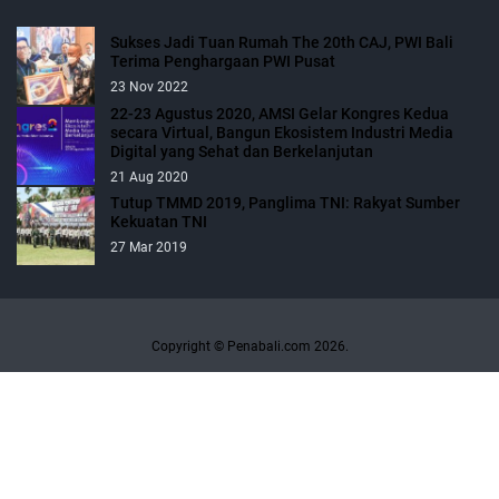
Sukses Jadi Tuan Rumah The 20th CAJ, PWI Bali
Terima Penghargaan PWI Pusat
23 Nov 2022
22-23 Agustus 2020, AMSI Gelar Kongres Kedua
secara Virtual, Bangun Ekosistem Industri Media
Digital yang Sehat dan Berkelanjutan
21 Aug 2020
Tutup TMMD 2019, Panglima TNI: Rakyat Sumber
Kekuatan TNI
27 Mar 2019
Copyright © Penabali.com 2026.