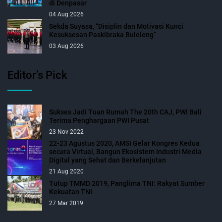
di Denpasar
04 Aug 2026
Sekda Suyasa, “Disiplin dan Motivasi Kunci
Kesuksesan Paskibraka Buleleng”
03 Aug 2026
Editor’s Pick
Sukses Jadi Tuan Rumah The 20th CAJ, PWI Bali
Terima Penghargaan PWI Pusat
23 Nov 2022
22-23 Agustus 2020, AMSI Gelar Kongres Kedua
secara Virtual, Bangun Ekosistem Industri Media
Digital yang Sehat dan Berkelanjutan
21 Aug 2020
Tutup TMMD 2019, Panglima TNI: Rakyat Sumber
Kekuatan TNI
27 Mar 2019