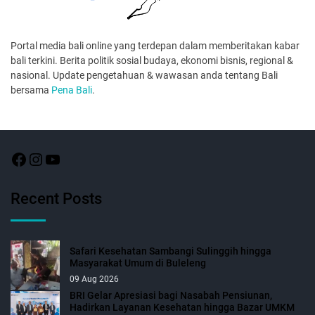
Portal media bali online yang terdepan dalam memberitakan kabar
bali terkini. Berita politik sosial budaya, ekonomi bisnis, regional &
nasional. Update pengetahuan & wawasan anda tentang Bali
bersama
Pena Bali
.
Recent Posts
Safari Kesehatan Sambangi Sulinggih hingga
Masyarakat Umum di Buleleng
09 Aug 2026
BRI Gelar Apresiasi bagi Nasabah Pensiunan,
Hadirkan Layanan Kesehatan hingga Bazar UMKM