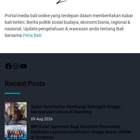
Portal media bali online yang terdepan dalam memberitakan kabar
bali terkini. Berita politik sosial budaya, ekonomi bisnis, regional &
nasional. Update pengetahuan & wawasan anda tentang Bali
bersama
Pena Bali
.
Recent Posts
Safari Kesehatan Sambangi Sulinggih hingga
Masyarakat Umum di Buleleng
09 Aug 2026
BRI Gelar Apresiasi bagi Nasabah Pensiunan,
Hadirkan Layanan Kesehatan hingga Bazar UMKM
di Denpasar