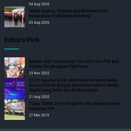
04 Aug 2026
Sekda Suyasa, “Disiplin dan Motivasi Kunci
Kesuksesan Paskibraka Buleleng”
03 Aug 2026
Editor’s Pick
Sukses Jadi Tuan Rumah The 20th CAJ, PWI Bali
Terima Penghargaan PWI Pusat
23 Nov 2022
22-23 Agustus 2020, AMSI Gelar Kongres Kedua
secara Virtual, Bangun Ekosistem Industri Media
Digital yang Sehat dan Berkelanjutan
21 Aug 2020
Tutup TMMD 2019, Panglima TNI: Rakyat Sumber
Kekuatan TNI
27 Mar 2019