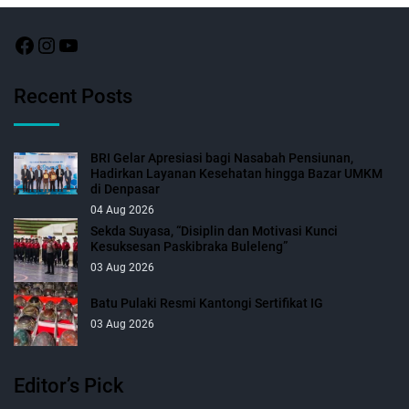
Recent Posts
BRI Gelar Apresiasi bagi Nasabah Pensiunan,
Hadirkan Layanan Kesehatan hingga Bazar UMKM
di Denpasar
04 Aug 2026
Sekda Suyasa, “Disiplin dan Motivasi Kunci
Kesuksesan Paskibraka Buleleng”
03 Aug 2026
Batu Pulaki Resmi Kantongi Sertifikat IG
03 Aug 2026
Editor’s Pick