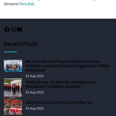
bersama
Pena Bali
.
Recent Posts
BRI Gelar Apresiasi bagi Nasabah Pensiunan,
Hadirkan Layanan Kesehatan hingga Bazar UMKM
di Denpasar
04 Aug 2026
Sekda Suyasa, “Disiplin dan Motivasi Kunci
Kesuksesan Paskibraka Buleleng”
03 Aug 2026
Batu Pulaki Resmi Kantongi Sertifikat IG
03 Aug 2026