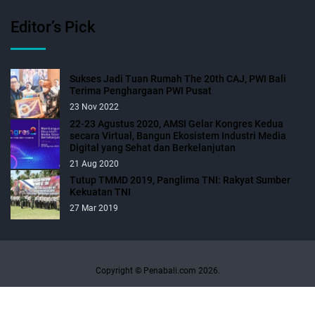
Editor’s Pick
Sukses Jadi Tuan Rumah The 20th CAJ, PWI Bali
Terima Penghargaan PWI Pusat
23 Nov 2022
22-23 Agustus 2020, AMSI Gelar Kongres Kedua
secara Virtual, Bangun Ekosistem Industri Media
Digital yang Sehat dan Berkelanjutan
21 Aug 2020
Tutup TMMD 2019, Panglima TNI: Rakyat Sumber
Kekuatan TNI
27 Mar 2019
Copyright © Penabali.com 2026.