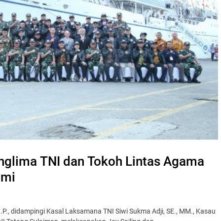
anglima TNI dan Tokoh Lintas Agama
hmi
I.P., didampingi Kasal Laksamana TNI Siwi Sukma Adji, SE., MM., Kasau