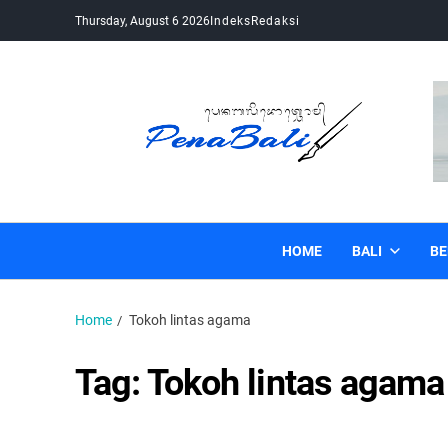
Thursday, August 6 2026
Indeks
Redaksi
Pena Bali
Kabar Bali Terkini, Media Bali, Berita Bali
HOME
BALI
BE
Home
Tokoh lintas agama
Tag:
Tokoh lintas agama