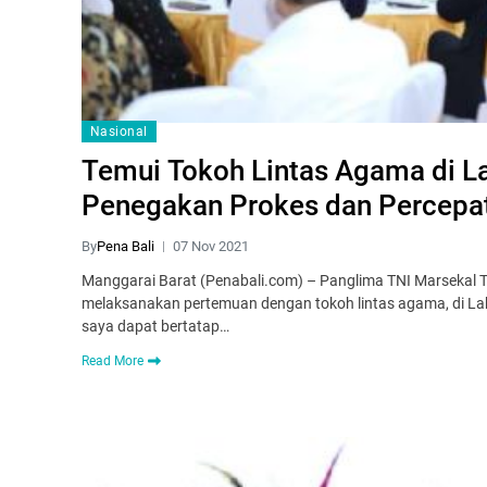
Nasional
Temui Tokoh Lintas Agama di L
Penegakan Prokes dan Percepat
By
Pena Bali
07 Nov 2021
Manggarai Barat (Penabali.com) – Panglima TNI Marsekal TNI
melaksanakan pertemuan dengan tokoh lintas agama, di La
saya dapat bertatap…
Read More