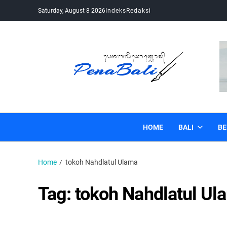
Saturday, August 8 2026
Indeks
Redaksi
Pena Bali
Kabar Bali Terkini, Media Bali, Berita Bali
HOME
BALI
BE
Home
tokoh Nahdlatul Ulama
Tag:
tokoh Nahdlatul Ul