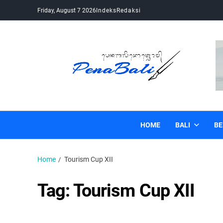
Friday, August 7 2026
Indeks
Redaksi
Pena Bali
Kabar Bali Terkini, Media Bali, Berita Bali
HOME
BALI
BE
Home
Tourism Cup XII
Tag:
Tourism Cup XII