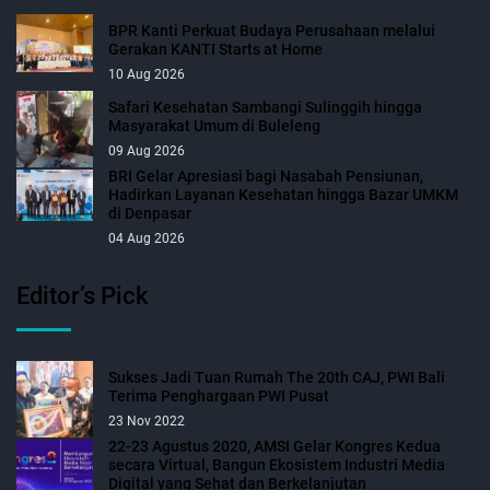
BPR Kanti Perkuat Budaya Perusahaan melalui
Gerakan KANTI Starts at Home
10 Aug 2026
Safari Kesehatan Sambangi Sulinggih hingga
Masyarakat Umum di Buleleng
09 Aug 2026
BRI Gelar Apresiasi bagi Nasabah Pensiunan,
Hadirkan Layanan Kesehatan hingga Bazar UMKM
di Denpasar
04 Aug 2026
Editor’s Pick
Sukses Jadi Tuan Rumah The 20th CAJ, PWI Bali
Terima Penghargaan PWI Pusat
23 Nov 2022
22-23 Agustus 2020, AMSI Gelar Kongres Kedua
secara Virtual, Bangun Ekosistem Industri Media
Digital yang Sehat dan Berkelanjutan