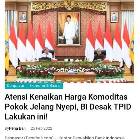
Denpasar
Ekonomi & Bisnis
Atensi Kenaikan Harga Komoditas
Pokok Jelang Nyepi, BI Desak TPID
Lakukan ini!
By
Pena Bali
25 Feb 2022
Denpasar (Penabali.com) – Kantor Perwakilan Bank Indonesia