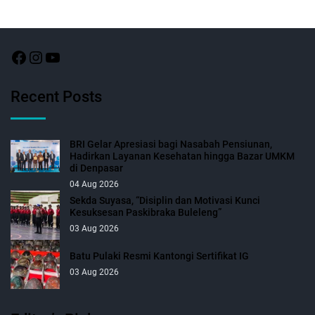
Recent Posts
BRI Gelar Apresiasi bagi Nasabah Pensiunan,
Hadirkan Layanan Kesehatan hingga Bazar UMKM
di Denpasar
04 Aug 2026
Sekda Suyasa, “Disiplin dan Motivasi Kunci
Kesuksesan Paskibraka Buleleng”
03 Aug 2026
Batu Pulaki Resmi Kantongi Sertifikat IG
03 Aug 2026