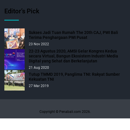
Editor’s Pick
Sukses Jadi Tuan Rumah The 20th CAJ, PWI Bali
Terima Penghargaan PWI Pusat
23 Nov 2022
22-23 Agustus 2020, AMSI Gelar Kongres Kedua
secara Virtual, Bangun Ekosistem Industri Media
Digital yang Sehat dan Berkelanjutan
21 Aug 2020
Tutup TMMD 2019, Panglima TNI: Rakyat Sumber
Kekuatan TNI
27 Mar 2019
Copyright © Penabali.com 2026.