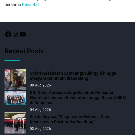
bersama
Pena Bali
.
Recent Posts
Safari Kesehatan Sambangi Sulinggih hingga
Masyarakat Umum di Buleleng
09 Aug 2026
BRI Gelar Apresiasi bagi Nasabah Pensiunan,
Hadirkan Layanan Kesehatan hingga Bazar UMKM
di Denpasar
04 Aug 2026
Sekda Suyasa, “Disiplin dan Motivasi Kunci
Kesuksesan Paskibraka Buleleng”
03 Aug 2026