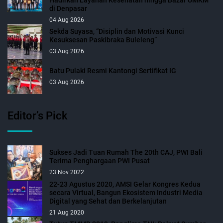
di Denpasar
04 Aug 2026
Sekda Suyasa, “Disiplin dan Motivasi Kunci
Kesuksesan Paskibraka Buleleng”
03 Aug 2026
Batu Pulaki Resmi Kantongi Sertifikat IG
03 Aug 2026
Editor’s Pick
Sukses Jadi Tuan Rumah The 20th CAJ, PWI Bali
Terima Penghargaan PWI Pusat
23 Nov 2022
22-23 Agustus 2020, AMSI Gelar Kongres Kedua
secara Virtual, Bangun Ekosistem Industri Media
Digital yang Sehat dan Berkelanjutan
21 Aug 2020