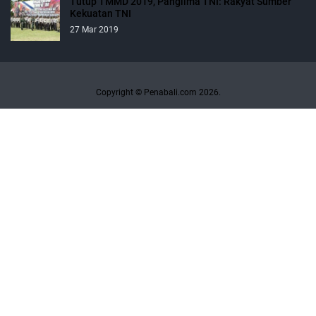
Tutup TMMD 2019, Panglima TNI: Rakyat Sumber
Kekuatan TNI
27 Mar 2019
Copyright © Penabali.com 2026.