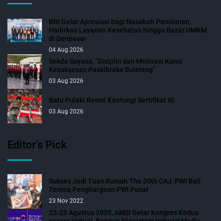
BRI Gelar Apresiasi bagi Nasabah Pensiunan,
Hadirkan Layanan Kesehatan hingga Bazar UMKM
di Denpasar
04 Aug 2026
Sekda Suyasa, “Disiplin dan Motivasi Kunci
Kesuksesan Paskibraka Buleleng”
03 Aug 2026
Batu Pulaki Resmi Kantongi Sertifikat IG
03 Aug 2026
Editor’s Pick
Sukses Jadi Tuan Rumah The 20th CAJ, PWI Bali
Terima Penghargaan PWI Pusat
23 Nov 2022
22-23 Agustus 2020, AMSI Gelar Kongres Kedua
secara Virtual, Bangun Ekosistem Industri Media