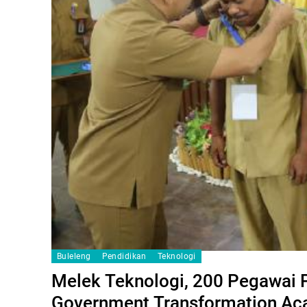
Buleleng
Pendidikan
Teknologi
Melek Teknologi, 200 Pegawai P
Government Transformation A