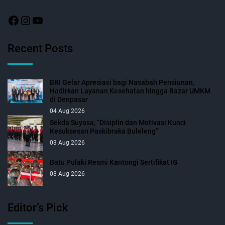
Recent Posts
BRI Gelar Apresiasi bagi Nasabah Pensiunan,
Hadirkan Layanan Kesehatan hingga Bazar UMKM
di Denpasar
04 Aug 2026
Sekda Suyasa, “Disiplin dan Motivasi Kunci
Kesuksesan Paskibraka Buleleng”
03 Aug 2026
Batu Pulaki Resmi Kantongi Sertifikat IG
03 Aug 2026
Editor’s Pick