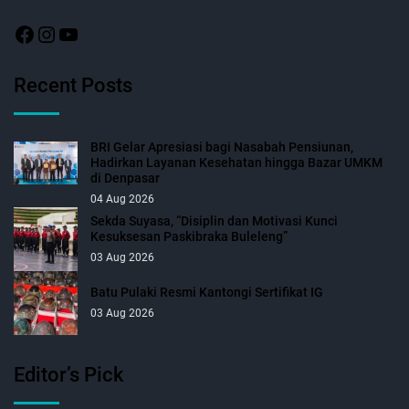
Recent Posts
BRI Gelar Apresiasi bagi Nasabah Pensiunan,
Hadirkan Layanan Kesehatan hingga Bazar UMKM
di Denpasar
04 Aug 2026
Sekda Suyasa, “Disiplin dan Motivasi Kunci
Kesuksesan Paskibraka Buleleng”
03 Aug 2026
Batu Pulaki Resmi Kantongi Sertifikat IG
03 Aug 2026
Editor’s Pick