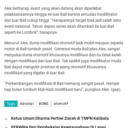
Alex berharap, event yang akan datang akan diperlebar
pelaksanaannya hingga ke luar Bali karena antusias modifikator
dari luar Bali cukup tinggi. “Harapannya target bisa jadi salah satu
event nasional. Tahun depan series akan ditambah ke luar Bali
seperti ke Lombok”, harapnya.
Menurut Alex, dunia modifikasi otomotif baik mobil maupun sepeda
motor di Bali tumbuh pesat. Generasi muda Bali jelas Alex, sangat
menyukai dunia otomotif khususnya modifikasi dan itu tidak kalah
dengan modifikasi dari luar Bali. Tak sedikit juga modifikator muda
Bali dapat mengukir prestasi di ajang otomotif khususnya
modifikasi yang digelar di luar Bali.
“Perkembangan modifikasi di Bali memang sangat pesat. Hampir
tiap bulan tumbuh klub-klub modifikasi baru”, pungkas Alex. (gap)
Tags
Advokat
BOMS
otomotif
←
Ketua Umum Dharma Pertiwi Ziarah di TMPN Kalibata
→
PERWIRA Beri Pembekalan Kewirausahaan Di Lapas