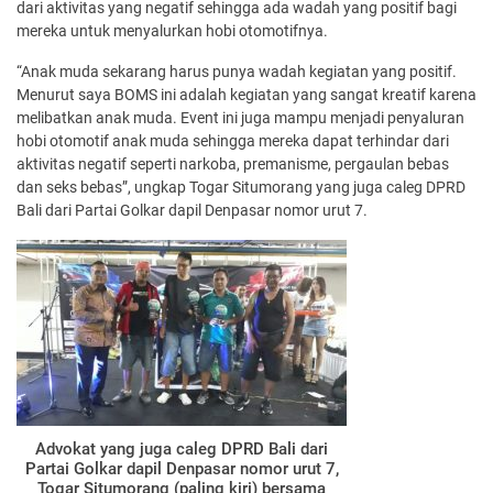
dari aktivitas yang negatif sehingga ada wadah yang positif bagi
mereka untuk menyalurkan hobi otomotifnya.
“Anak muda sekarang harus punya wadah kegiatan yang positif.
Menurut saya BOMS ini adalah kegiatan yang sangat kreatif karena
melibatkan anak muda. Event ini juga mampu menjadi penyaluran
hobi otomotif anak muda sehingga mereka dapat terhindar dari
aktivitas negatif seperti narkoba, premanisme, pergaulan bebas
dan seks bebas”, ungkap Togar Situmorang yang juga caleg DPRD
Bali dari Partai Golkar dapil Denpasar nomor urut 7.
Advokat yang juga caleg DPRD Bali dari
Partai Golkar dapil Denpasar nomor urut 7,
Togar Situmorang (paling kiri) bersama