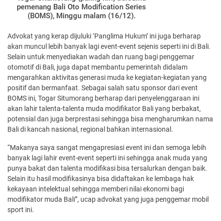
pemenang Bali Oto Modification Series
(BOMS), Minggu malam (16/12).
Advokat yang kerap dijuluki ‘Panglima Hukum’ ini juga berharap
akan muncul lebih banyak lagi event-event sejenis seperti ini di Bali.
Selain untuk menyediakan wadah dan ruang bagi penggemar
otomotif di Bali, juga dapat membantu pemerintah didalam
mengarahkan aktivitas generasi muda ke kegiatan-kegiatan yang
positif dan bermanfaat. Sebagai salah satu sponsor dari event
BOMS ini, Togar Situmorang berharap dari penyelenggaraan ini
akan lahir talenta-talenta muda modifikator Bali yang berbakat,
potensial dan juga berprestasi sehingga bisa mengharumkan nama
Bali di kancah nasional, regional bahkan internasional.
“Makanya saya sangat mengapresiasi event ini dan semoga lebih
banyak lagi lahir event-event seperti ini sehingga anak muda yang
punya bakat dan talenta modifikasi bisa tersalurkan dengan baik.
Selain itu hasil modifikasinya bisa didaftakan ke lembaga hak
kekayaan intelektual sehingga memberi nilai ekonomi bagi
modifikator muda Bali”, ucap advokat yang juga penggemar mobil
sport ini.