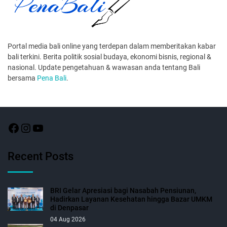
Portal media bali online yang terdepan dalam memberitakan kabar
bali terkini. Berita politik sosial budaya, ekonomi bisnis, regional &
nasional. Update pengetahuan & wawasan anda tentang Bali
bersama
Pena Bali
.
Recent Posts
BRI Gelar Apresiasi bagi Nasabah Pensiunan,
Hadirkan Layanan Kesehatan hingga Bazar UMKM
di Denpasar
04 Aug 2026