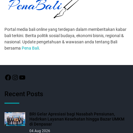
Portal media bali online yang terdepan dalam memberitakan kabar
bali terkini. Berita politik sosial budaya, ekonomi bisnis, regional &
nasional. Update pengetahuan & wawasan anda tentang Bali
bersama
Pena Bali
.
Recent Posts
BRI Gelar Apresiasi bagi Nasabah Pensiunan,
Hadirkan Layanan Kesehatan hingga Bazar UMKM
di Denpasar
04 Aug 2026