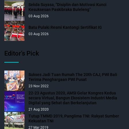
Sekda Suyasa, “Disiplin dan Motivasi Kunci
Kesuksesan Paskibraka Buleleng”
03 Aug 2026
Batu Pulaki Resmi Kantongi Sertifikat IG
03 Aug 2026
Editor’s Pick
Sukses Jadi Tuan Rumah The 20th CAJ, PWI Bali
Terima Penghargaan PWI Pusat
23 Nov 2022
22-23 Agustus 2020, AMSI Gelar Kongres Kedua
secara Virtual, Bangun Ekosistem Industri Media
Digital yang Sehat dan Berkelanjutan
21 Aug 2020
Tutup TMMD 2019, Panglima TNI: Rakyat Sumber
Kekuatan TNI
27 Mar 2019