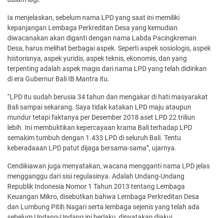
Ia menjelaskan, sebelum nama LPD yang saat ini memiliki
kepanjangan Lembaga Perkreditan Desa yang kemudian
diwacanakan akan diganti dengan nama Labda Pacingkreman
Desa, harus melihat berbagai aspek. Seperti aspek sosiologis, aspek
historisnya, aspek yuridis, aspek teknis, ekonomis, dan yang
terpenting adalah aspek magis dari nama LPD yang telah didirikan
di era Gubernur Bali IB Mantra itu.
“LPD itu sudah berusia 34 tahun dan mengakar di hati masyarakat
Bali sampai sekarang. Saya tidak katakan LPD maju ataupun
mundur tetapi faktanya per Desember 2018 aset LPD 22 triliun
lebih. Ini membuktikan kepercayaan krama Bali terhadap LPD
semakim tumbuh dengan 1.433 LPD di seluruh Bali. Tentu
keberadaaan LPD patut dijaga bersama-sama”, ujarnya.
Cendikiawan juga menyatakan, wacana mengganti nama LPD jelas
mengganggu dari sisi regulasinya. Adalah Undang-Undang
Republik Indonesia Nomor 1 Tahun 2013 tentang Lembaga
Keuangan Mikro, disebutkan bahwa Lembaga Perkreditan Desa
dan Lumbung Pitih Nagari serta lembaga sejenis yang telah ada
sebelum Undang-Undang ini berlaku, dinyatakan diakui