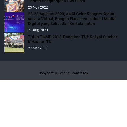
Terima Penghargaan PWI Pusat
23 Nov 2022
22-23 Agustus 2020, AMSI Gelar Kongres Kedua
secara Virtual, Bangun Ekosistem Industri Media
Digital yang Sehat dan Berkelanjutan
21 Aug 2020
Tutup TMMD 2019, Panglima TNI: Rakyat Sumber
Kekuatan TNI
27 Mar 2019
Copyright © Penabali.com 2026.