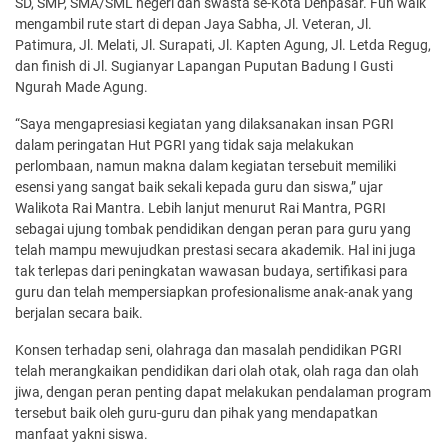
SD, SMP, SMA/SML negeri dan swasta se-Kota Denpasar. Fun walk
mengambil rute start di depan Jaya Sabha, Jl. Veteran, Jl.
Patimura, Jl. Melati, Jl. Surapati, Jl. Kapten Agung, Jl. Letda Regug,
dan finish di Jl. Sugianyar Lapangan Puputan Badung I Gusti
Ngurah Made Agung.
“Saya mengapresiasi kegiatan yang dilaksanakan insan PGRI
dalam peringatan Hut PGRI yang tidak saja melakukan
perlombaan, namun makna dalam kegiatan tersebuit memiliki
esensi yang sangat baik sekali kepada guru dan siswa,” ujar
Walikota Rai Mantra. Lebih lanjut menurut Rai Mantra, PGRI
sebagai ujung tombak pendidikan dengan peran para guru yang
telah mampu mewujudkan prestasi secara akademik. Hal ini juga
tak terlepas dari peningkatan wawasan budaya, sertifikasi para
guru dan telah mempersiapkan profesionalisme anak-anak yang
berjalan secara baik.
Konsen terhadap seni, olahraga dan masalah pendidikan PGRI
telah merangkaikan pendidikan dari olah otak, olah raga dan olah
jiwa, dengan peran penting dapat melakukan pendalaman program
tersebut baik oleh guru-guru dan pihak yang mendapatkan
manfaat yakni siswa.