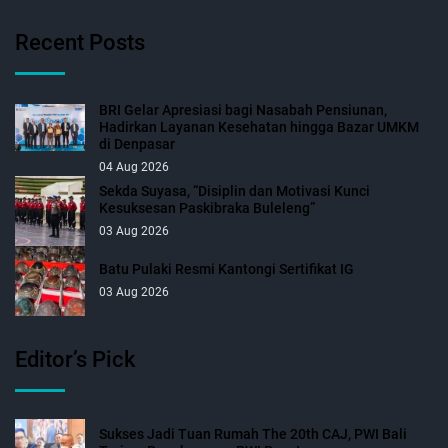
Recent Posts
BRI Gelar Apresiasi bagi Nasabah Pensiunan,
Hadirkan Layanan Kesehatan hingga Bazar UMKM
di Denpasar
04 Aug 2026
Sekda Suyasa, “Disiplin dan Motivasi Kunci
Kesuksesan Paskibraka Buleleng”
03 Aug 2026
Batu Pulaki Resmi Kantongi Sertifikat IG
03 Aug 2026
Editor’s Pick
Sukses Jadi Tuan Rumah The 20th CAJ, PWI Bali