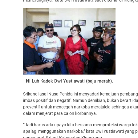
memeranginya,” kata Dwi Yustiawati, saat ditemui di Klung
Ni Luh Kadek Dwi Yustiawati (baju merah).
Srikandi asal Nusa Penida ini menyadari kemajuan pembang
imbas positif dan negatif. Namun demikian, bukan berarti d
preventif untuk mencegah narkoba merajalela sehingga ak
dalam menjerat para calon korbannya.
“Jadi harus ada upaya kita bersama memproteksi warga lok
apalagi menggunakan narkoba,” kata Dwi Yustiawati yang pa
nomor urut 3 dapil Kabupaten Klungkung.