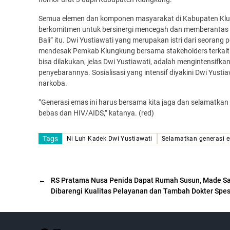
Semua elemen dan komponen masyarakat di Kabupaten Klun
berkomitmen untuk bersinergi mencegah dan memberantas p
Bali” itu. Dwi Yustiawati yang merupakan istri dari seorang 
mendesak Pemkab Klungkung bersama stakeholders terkait 
bisa dilakukan, jelas Dwi Yustiawati, adalah mengintensifk
penyebarannya. Sosialisasi yang intensif diyakini Dwi Yusti
narkoba.
“Generasi emas ini harus bersama kita jaga dan selamatkan 
bebas dan HIV/AIDS,” katanya. (red)
Tags
Ni Luh Kadek Dwi Yustiawati
Selamatkan generasi 
←
RS Pratama Nusa Penida Dapat Rumah Susun, Made Sat
Dibarengi Kualitas Pelayanan dan Tambah Dokter Spes