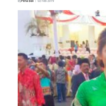
By
Pena Bali
02 Feb 2019