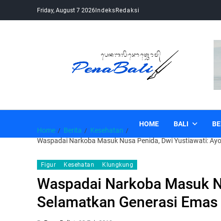
Friday, August 7 2026
Indeks
Redaksi
Pena Bali
Kabar Bali Terkini, Media Bali, Berita Bali
HOME
BALI
BE
Home
Berita
Kesehatan
Waspadai Narkoba Masuk Nusa Penida, Dwi Yustiawati: Ay
Figur
Kesehatan
Klungkung
Waspadai Narkoba Masuk Nu
Selamatkan Generasi Emas 