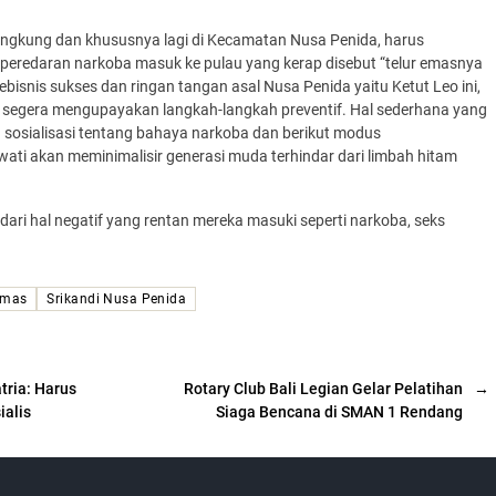
gkung dan khususnya lagi di Kecamatan Nusa Penida, harus
eredaran narkoba masuk ke pulau yang kerap disebut “telur emasnya
pebisnis sukses dan ringan tangan asal Nusa Penida yaitu Ketut Leo ini,
segera mengupayakan langkah-langkah preventif. Hal sederhana yang
an sosialisasi tentang bahaya narkoba dan berikut modus
awati akan meminimalisir generasi muda terhindar dari limbah hitam
dari hal negatif yang rentan mereka masuki seperti narkoba, seks
emas
Srikandi Nusa Penida
ria: Harus
Rotary Club Bali Legian Gelar Pelatihan
→
ialis
Siaga Bencana di SMAN 1 Rendang