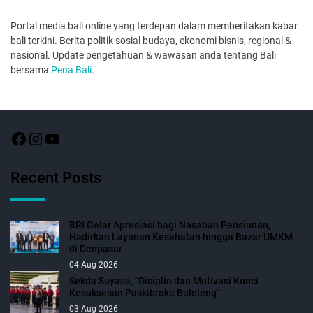
Portal media bali online yang terdepan dalam memberitakan kabar
bali terkini. Berita politik sosial budaya, ekonomi bisnis, regional &
nasional. Update pengetahuan & wawasan anda tentang Bali
bersama
Pena Bali
.
Recent Posts
BRI Gelar Apresiasi bagi Nasabah Pensiunan,
Hadirkan Layanan Kesehatan hingga Bazar UMKM
di Denpasar
04 Aug 2026
Sekda Suyasa, “Disiplin dan Motivasi Kunci
Kesuksesan Paskibraka Buleleng”
03 Aug 2026