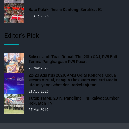
Batu Pulaki Resmi Kantongi Sertifikat IG
03 Aug 2026
Editor’s Pick
Sukses Jadi Tuan Rumah The 20th CAJ, PWI Bali
Terima Penghargaan PWI Pusat
23 Nov 2022
22-23 Agustus 2020, AMSI Gelar Kongres Kedua
secara Virtual, Bangun Ekosistem Industri Media
Digital yang Sehat dan Berkelanjutan
21 Aug 2020
Tutup TMMD 2019, Panglima TNI: Rakyat Sumber
Kekuatan TNI
27 Mar 2019